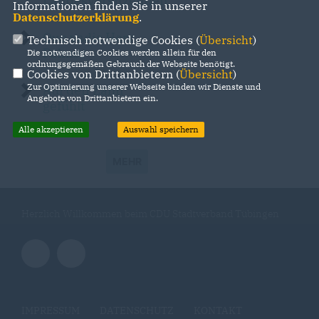
Landesvorsitzenden
Informationen finden Sie in unserer
Datenschutzerklärung
.
Quo vadis Herr
Technisch notwendige Cookies (
Übersicht
)
Palmer
Die notwendigen Cookies werden allein für den
ordnungsgemäßen Gebrauch der Webseite benötigt.
Cookies von Drittanbietern (
Übersicht
)
Zur Optimierung unserer Webseite binden wir Dienste und
Auf den Zahn
Angebote von Drittanbietern ein.
gefühlt
Alle akzeptieren
Auswahl speichern
MEHR
Herzlich Willkommen beim CDU Stadtverband Tübingen
IMPRESSUM
DATENSCHUTZ
KONTAKT