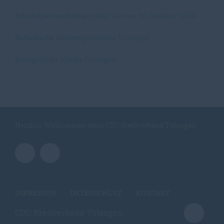
Schülerpatenschaftsprojekt "Lernen im Tandem" LeiTa
Katholische Kirchengemeinde Tübingen
Evangelische Kirche Tübingen
Herzlich Willkommen beim CDU Stadtverband Tübingen
IMPRESSUM
DATENSCHUTZ
KONTAKT
CDU Kreisverband Tübingen