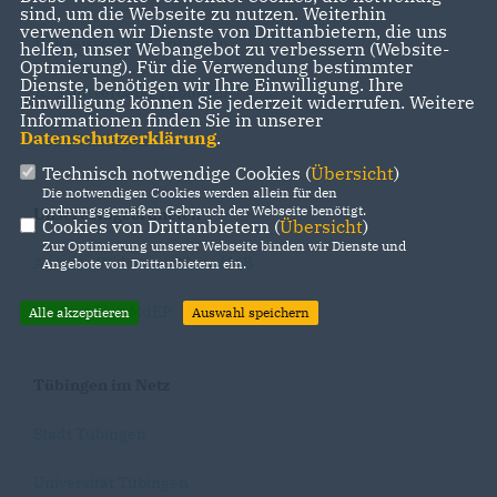
sind, um die Webseite zu nutzen. Weiterhin
verwenden wir Dienste von Drittanbietern, die uns
JU Kreisverband Tübingen
helfen, unser Webangebot zu verbessern (Website-
Optmierung). Für die Verwendung bestimmter
Dienste, benötigen wir Ihre Einwilligung. Ihre
JU Stadtverband Tübingen
Einwilligung können Sie jederzeit widerrufen. Weitere
Informationen finden Sie in unserer
Datenschutzerklärung
.
RCDS Tübingen
Technisch notwendige Cookies (
Übersicht
)
Die notwendigen Cookies werden allein für den
ordnungsgemäßen Gebrauch der Webseite benötigt.
Unsere Abgeordneten
Cookies von Drittanbietern (
Übersicht
)
Zur Optimierung unserer Webseite binden wir Dienste und
Annette Widmann-Mauz MdB
Angebote von Drittanbietern ein.
Norbert Lins MdEP
Alle akzeptieren
Auswahl speichern
Tübingen im Netz
Stadt Tübingen
Universität Tübingen