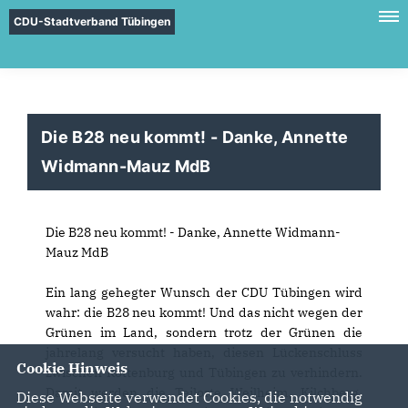
CDU-Stadtverband Tübingen
Die B28 neu kommt! - Danke, Annette
Widmann-Mauz MdB
Die B28 neu kommt! - Danke, Annette Widmann-
Mauz MdB
Ein lang gehegter Wunsch der CDU Tübingen wird
wahr: die B28 neu kommt! Und das nicht wegen der
Grünen im Land, sondern trotz der Grünen die
jahrelang versucht haben, diesen Lückenschluss
Cookie Hinweis
zwischen Rottenburg und Tübingen zu verhindern.
Damit werden die Teilorte Weilheim, Kilchberg,
Diese Webseite verwendet Cookies, die notwendig