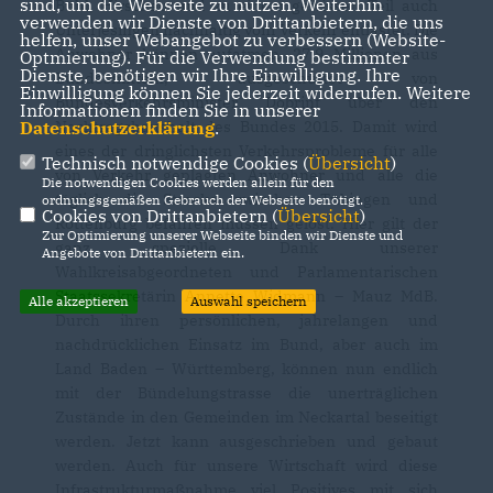
sind, um die Webseite zu nutzen. Weiterhin
Bühl, Hirschau und zu einem gewissen Teil auch
verwenden wir Dienste von Drittanbietern, die uns
Unterjesingen nachhaltig vom Verkehr entlastet. Die
helfen, unser Webangebot zu verbessern (Website-
Anwohner können aufatmen. 27,9 Millionen aus
Optmierung). Für die Verwendung bestimmter
Dienste, benötigen wir Ihre Einwilligung. Ihre
Bundesmitteln, ausgeschüttet von
Einwilligung können Sie jederzeit widerrufen. Weitere
Bundesverkehrsminister Dobrint über den
Informationen finden Sie in unserer
Nachtragshaushalt des Bundes 2015. Damit wird
Datenschutzerklärung
.
eines der dringlichsten Verkehrsprobleme für alle
Technisch notwendige Cookies (
Übersicht
)
von Verkehr geplagten Anwohner und alle die
Die notwendigen Cookies werden allein für den
täglich die Strecke zwischen Tübingen und
ordnungsgemäßen Gebrauch der Webseite benötigt.
Cookies von Drittanbietern (
Übersicht
)
Rottenburg befahren müssen gelöst. Hier gilt der
Zur Optimierung unserer Webseite binden wir Dienste und
ganz spezielle Dank unserer
Angebote von Drittanbietern ein.
Wahlkreisabgeordneten und Parlamentarischen
Staatssekretärin Annette Widmann – Mauz MdB.
Alle akzeptieren
Auswahl speichern
Durch ihren persönlichen, jahrelangen und
nachdrücklichen Einsatz im Bund, aber auch im
Land Baden – Württemberg, können nun endlich
mit der Bündelungstrasse die unerträglichen
Zustände in den Gemeinden im Neckartal beseitigt
werden. Jetzt kann ausgeschrieben und gebaut
werden. Auch für unsere Wirtschaft wird diese
Infrastrukturmaßnahme viel Positives mit sich