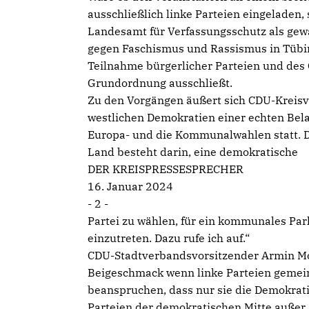
ausschließlich linke Parteien eingeladen, 
Landesamt für Verfassungsschutz als gewa
gegen Faschismus und Rassismus in Tübing
Teilnahme bürgerlicher Parteien und des O
Grundordnung ausschließt.
Zu den Vorgängen äußert sich CDU-Kreisvor
westlichen Demokratien einer echten Bela
Europa- und die Kommunalwahlen statt. D
Land besteht darin, eine demokratische
DER KREISPRESSESPRECHER
16. Januar 2024
- 2 -
Partei zu wählen, für ein kommunales Par
einzutreten. Dazu rufe ich auf.“
CDU-Stadtverbandsvorsitzender Armin Moza
Beigeschmack wenn linke Parteien gemei
beanspruchen, dass nur sie die Demokrati
Parteien der demokratischen Mitte außer 