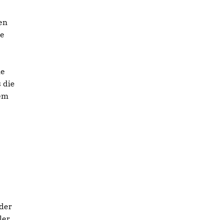
en
ge
ie
 die
rem
 der
ler