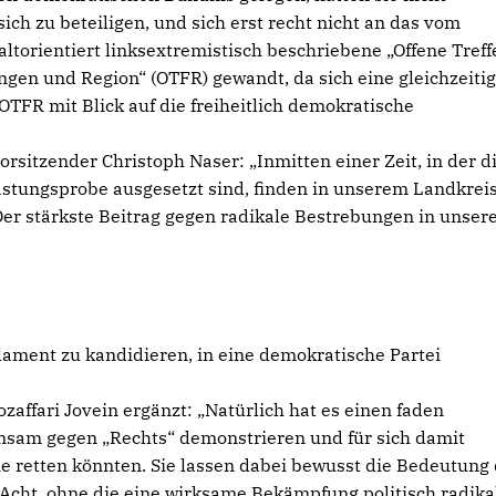
sich zu beteiligen, und sich erst recht nicht an das vom
ltorientiert linksextremistisch beschriebene „Offene Treff
en und Region“ (OTFR) gewandt, da sich eine gleichzeiti
TFR mit Blick auf die freiheitlich demokratische
sitzender Christoph Naser: „Inmitten einer Zeit, in der d
stungsprobe ausgesetzt sind, finden in unserem Landkreis
er stärkste Beitrag gegen radikale Bestrebungen in unse
lament zu kandidieren, in eine demokratische Partei
ffari Jovein ergänzt: „Natürlich hat es einen faden
nsam gegen „Rechts“ demonstrieren und für sich damit
e retten könnten. Sie lassen dabei bewusst die Bedeutung
Acht, ohne die eine wirksame Bekämpfung politisch radika