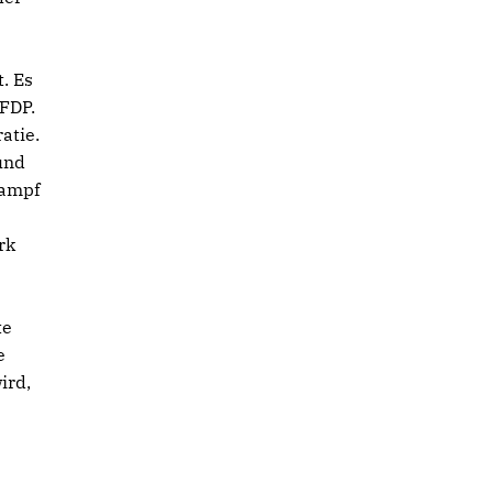
. Es
FDP.
atie.
und
Kampf
rk
te
e
ird,