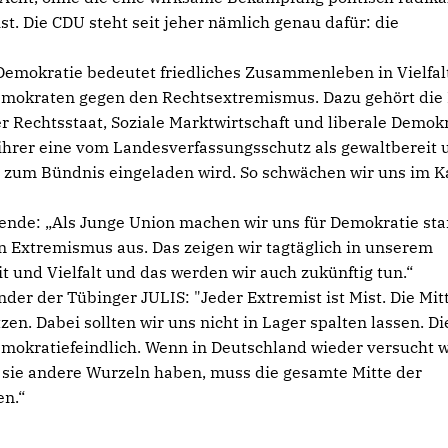
st. Die CDU steht seit jeher nämlich genau dafür: die
„Demokratie bedeutet friedliches Zusammenleben in Vielfalt
Demokraten gegen den Rechtsextremismus. Dazu gehört die 
ler Rechtsstaat, Soziale Marktwirtschaft und liberale Demokr
tt ihrer eine vom Landesverfassungsschutz als gewaltbereit 
 zum Bündnis eingeladen wird. So schwächen wir uns im 
zende: „Als Junge Union machen wir uns für Demokratie sta
n Extremismus aus. Das zeigen wir tagtäglich in unserem
it und Vielfalt und das werden wir auch zukünftig tun.“
nder der Tübinger JULIS: "Jeder Extremist ist Mist. Die Mit
en. Dabei sollten wir uns nicht in Lager spalten lassen. Di
emokratiefeindlich. Wenn in Deutschland wieder versucht w
 sie andere Wurzeln haben, muss die gesamte Mitte der
en.“