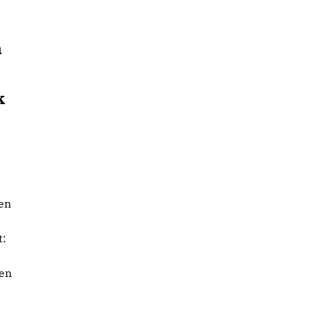
n
k
en
t:
gen