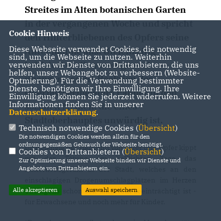
Streites im Alten botanischen Garten
in der vergangenen Woche und spricht
Cookie Hinweis
den Hinterbliebenen des Opfers seine
Diese Webseite verwendet Cookies, die notwendig
Anteilnahme aus. Gleichzeitig
sind, um die Webseite zu nutzen. Weiterhin
kritisiert er die voreilige und
verwenden wir Dienste von Drittanbietern, die uns
helfen, unser Webangebot zu verbessern (Website-
unangemessene Reaktion des
Optmierung). Für die Verwendung bestimmter
Dienste, benötigen wir Ihre Einwilligung. Ihre
Oberbürgermeisters Palmer in den
Einwilligung können Sie jederzeit widerrufen. Weitere
Informationen finden Sie in unserer
sozialen Medien, die eines
Datenschutzerklärung
.
Stadtoberhauptes unwürdig ist.
Technisch notwendige Cookies (
Übersicht
)
Die notwendigen Cookies werden allein für den
ordnungsgemäßen Gebrauch der Webseite benötigt.
Unabhängig der Herkunft von Täter und Opfer kippt
Cookies von Drittanbietern (
Übersicht
)
mit der Tötung am helllichten Tage das
Zur Optimierung unserer Webseite binden wir Dienste und
Angebote von Drittanbietern ein.
Sicherheitsgefühl in der Stadt, welches an den
einschlägigen Drogenumschlagplätzen im Herzen
Alle akzeptieren
Auswahl speichern
Tübingens schon seit längerem beeinträchtigt ist -
für Erwachsene und noch mehr für Kinder.