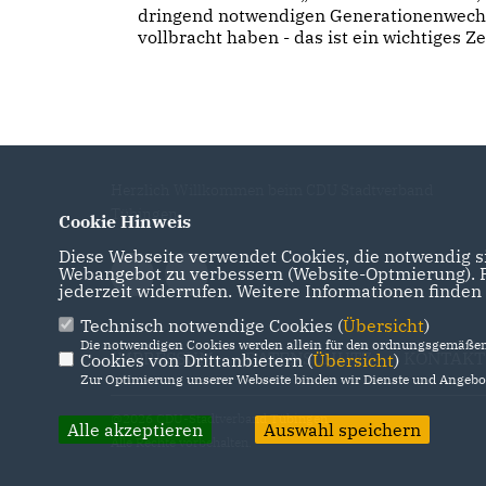
dringend notwendigen Generationenwechs
vollbracht haben - das ist ein wichtiges Z
Herzlich Willkommen beim CDU Stadtverband
Tübingen
Cookie Hinweis
Diese Webseite verwendet Cookies, die notwendig si
Webangebot zu verbessern (Website-Optmierung). Fü
jederzeit widerrufen. Weitere Informationen finden
Technisch notwendige Cookies (
Übersicht
)
Die notwendigen Cookies werden allein für den ordnungsgemäßen 
IMPRESSUM
DATENSCHUTZ
KONTAKT
Cookies von Drittanbietern (
Übersicht
)
Zur Optimierung unserer Webseite binden wir Dienste und Angebot
@2026 CDU-Stadtverband Tübingen
Alle akzeptieren
Auswahl speichern
Alle Rechte vorbehalten.