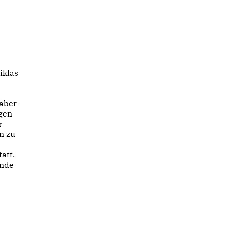
iklas
 aber
ngen
r
n zu
att.
ende