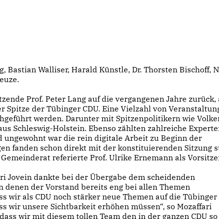
ng, Bastian Walliser, Harald Künstle, Dr. Thorsten Bischoff, N
Leuze.
tzende Prof. Peter Lang auf die vergangenen Jahre zurück,
er Spitze der Tübinger CDU. Eine Vielzahl von Veranstaltu
eführt werden. Darunter mit Spitzenpolitikern wie Volke
aus Schleswig-Holstein. Ebenso zählten zahlreiche Experte
ungewohnt war die rein digitale Arbeit zu Beginn der
n fanden schon direkt mit der konstituierenden Sitzung st
Gemeinderat referierte Prof. Ulrike Ernemann als Vorsitz
ri Jovein dankte bei der Übergabe dem scheidenden
in denen der Vorstand bereits eng bei allen Themen
ss wir als CDU noch stärker neue Themen auf die Tübinger
ss wir unsere Sichtbarkeit erhöhen müssen“, so Mozaffari
 dass wir mit diesem tollen Team den in der ganzen CDU so