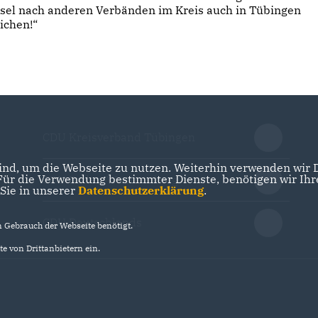
el nach anderen Verbänden im Kreis auch in Tübingen
eichen!“
CDU Kreisverband Tübingen
nd, um die Webseite zu nutzen. Weiterhin verwenden wir Di
r die Verwendung bestimmter Dienste, benötigen wir Ihre 
CDU Baden-Württemberg
 Sie in unserer
Datenschutzerklärung
.
CDU Deutschlands
Gebrauch der Webseite benötigt.
e von Drittanbietern ein.