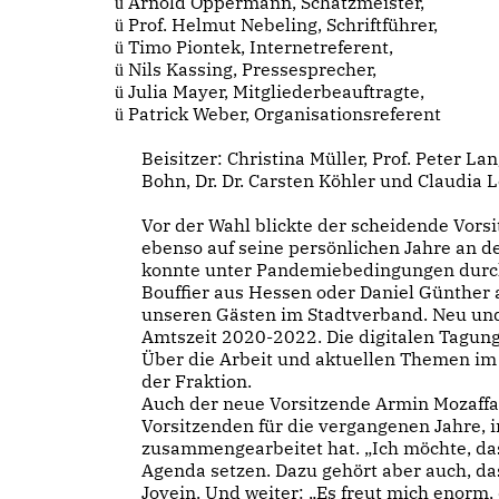
Arnold Oppermann, Schatzmeister,
ü
Prof. Helmut Nebeling, Schriftführer,
ü
Timo Piontek, Internetreferent,
ü
Nils Kassing, Pressesprecher,
ü
Julia Mayer, Mitgliederbeauftragte,
ü
Patrick Weber, Organisationsreferent
ü
Beisitzer: Christina Müller, Prof. Peter La
Bohn, Dr. Dr. Carsten Köhler und Claudia 
Vor der Wahl blickte der scheidende Vorsi
ebenso auf seine persönlichen Jahre an d
konnte unter Pandemiebedingungen durchg
Bouffier aus Hessen oder Daniel Günther 
unseren Gästen im Stadtverband. Neu und 
Amtszeit 2020-2022. Die digitalen Tagunge
Über die Arbeit und aktuellen Themen im 
der Fraktion.
Auch der neue Vorsitzende Armin Mozaffa
Vorsitzenden für die vergangenen Jahre, 
zusammengearbeitet hat. „Ich möchte, da
Agenda setzen. Dazu gehört aber auch, da
Jovein. Und weiter: „Es freut mich enorm,